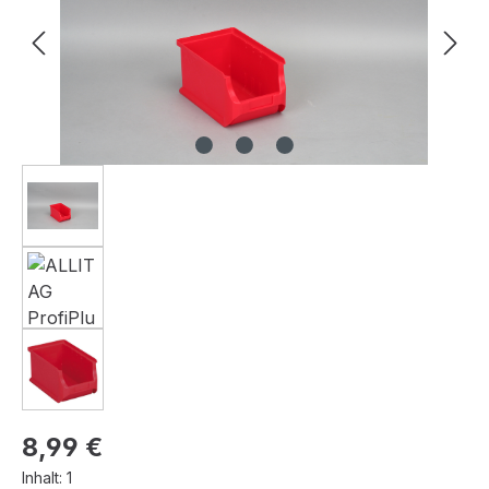
Regulärer Preis:
8,99 €
Inhalt:
1