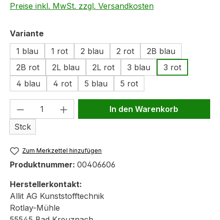
Preise inkl. MwSt. zzgl. Versandkosten
auswählen
Variante
1 blau
1 rot
2 blau
2 rot
2B blau
2B rot
2L blau
2L rot
3 blau
3 rot
4 blau
4 rot
5 blau
5 rot
Produkt Anzahl: Gib den gewünschten We
In den Warenkorb
Stck
Zum Merkzettel hinzufügen
Produktnummer:
00406606
Herstellerkontakt:
Allit AG Kunststofftechnik
Rotlay-Mühle
55545 Bad Kreuznach