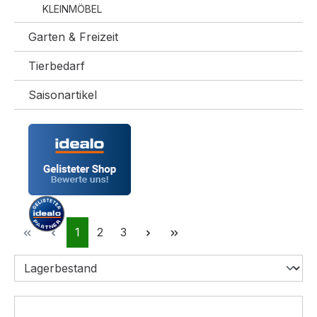
KLEINMÖBEL
Garten & Freizeit
Tierbedarf
Saisonartikel
Seite
Seite
Seite
1
2
3