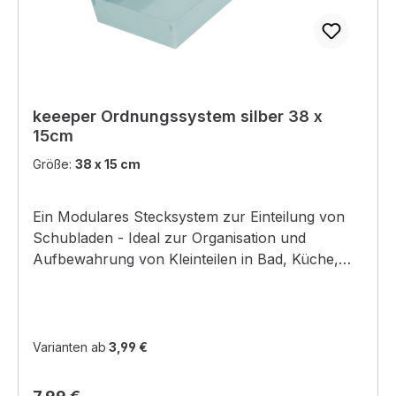
keeeper Ordnungssystem silber 38 x
15cm
Größe:
38 x 15 cm
Ein Modulares Stecksystem zur Einteilung von
Schubladen - Ideal zur Organisation und
Aufbewahrung von Kleinteilen in Bad, Küche,
Werkstatt oder Büro. Beliebig kombinierbar:
Maximaler Stauraum durch individuelle
Zusammenstellung von 9 unterschiedlich großen
keeeper Ordnungssystemen. Perfekter Halt in
Varianten ab
3,99 €
fast allen Schubladen: Einfaches und sicheres
Verbinden durch integrierte Verbindungsschiene.
Regulärer Preis: