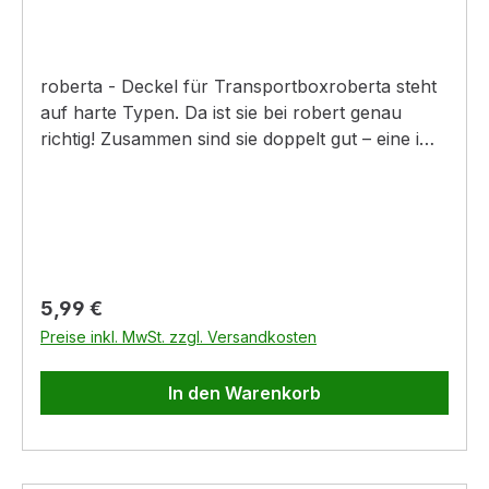
roberta - Deckel für Transportboxroberta steht
auf harte Typen. Da ist sie bei robert genau
richtig! Zusammen sind sie doppelt gut – eine im
wahrsten Sinne des Wortes „stabile“
Partnerschaft!Produktinformationen:- aus
stabilem Kunststoff, passend für robert Boxen-
Deckel schützt vor Staub
Regulärer Preis:
5,99 €
Preise inkl. MwSt. zzgl. Versandkosten
In den Warenkorb