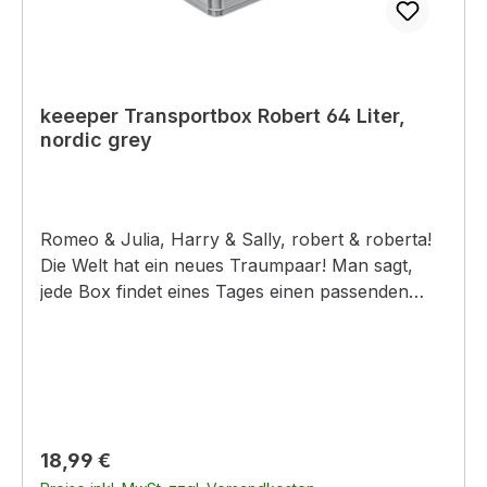
keeeper Transportbox Robert 64 Liter,
nordic grey
Romeo & Julia, Harry & Sally, robert & roberta!
Die Welt hat ein neues Traumpaar! Man sagt,
jede Box findet eines Tages einen passenden
Deckel. Nun, auch der robuste robert hat seinen
gefunden und zieht ab sofort mit roberta durch
die Häuser. Zwei integrierte Griffe machen das
besonders komfortabel. Transportkorb robert ist
ein Alleskönner: TÜV geprüft, GS-zertifiziert,
lebensmittelgeeignet und
Regulärer Preis:
18,99 €
säure-/laugenbeständig. Der Deckel roberta ist