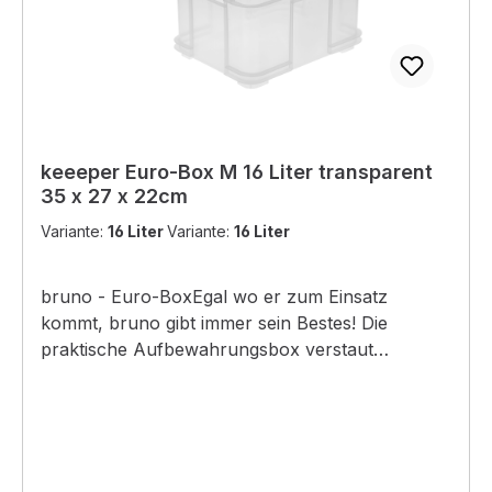
keeeper Euro-Box M 16 Liter transparent
35 x 27 x 22cm
Variante:
16 Liter
Variante:
16 Liter
bruno - Euro-BoxEgal wo er zum Einsatz
kommt, bruno gibt immer sein Bestes! Die
praktische Aufbewahrungsbox verstaut
Kinderspielzeug genauso gekonnt wie Werkzeug,
Putzmittel oder den Bastelkram und ist in vielen
verschiedenen Größen erhältlich. Vier integrierte
Griffe machen das Tragen kinderleicht. Und für
noch mehr Ordnung ist bruno sicher