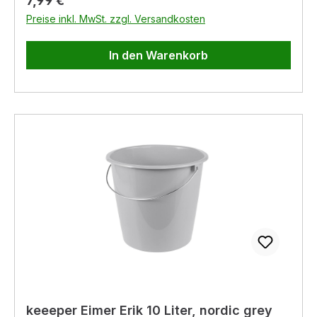
7,99 €
Hergestellt in Europa, Stabiler Kunststoff (PP),
Preise inkl. MwSt. zzgl. Versandkosten
Frei von BPA und Weichmachern, Keine Abgabe
von Schadstoffen, Einfache Reinigung:
In den Warenkorb
Abwischen mit feuchtem Tuch oder Schwamm
keeeper Eimer Erik 10 Liter, nordic grey