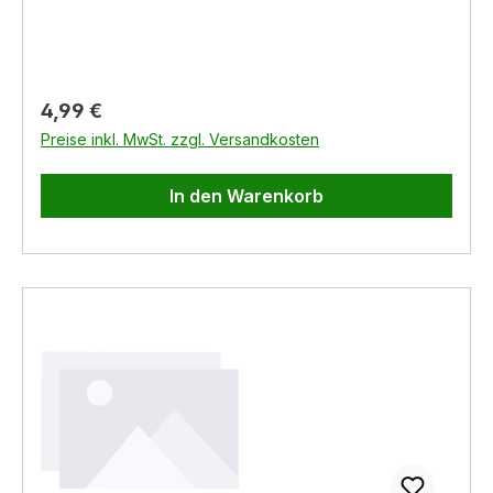
euch gefällt!Produktinformationen:- praktische
und formschöne Schüssel- mit Ausguss-
integrierte Mess-Skala
Regulärer Preis:
4,99 €
Preise inkl. MwSt. zzgl. Versandkosten
In den Warenkorb