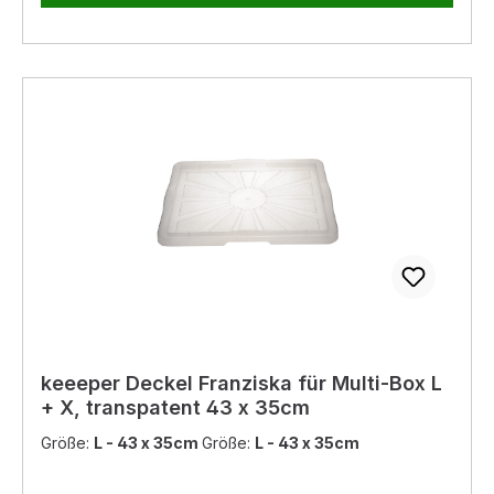
beim Transport und bei der Lagerung-
stapelbare Aufbewahrungs- und
Transportboxen/-baskets in Industriequalität-
lebensmittelecht - TÜV-/GS-Zertifiziert-
temperaturbeständig von -20 bis +110 °C, säure-
und laugebeständig- passender Deckel als
Zubehör erhältlich- Tragkraft 20 l bis 30 kg-
Tragkraft 45 l, 64 l bis 60 kg Produktmaße:- 40
x 30 x 22 cm- 60 x 40 x 22 cm- 60 x 40 x 32 cm
Pflegehinweis: einfache Reinigung: Abwischen
mit feuchtem Tuch oder Schwamm Material: PP
keeeper Deckel Franziska für Multi-Box L
+ X, transpatent 43 x 35cm
Größe:
L - 43 x 35cm
Größe:
L - 43 x 35cm