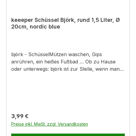
keeeper Schüssel Björk, rund 1,5 Liter, Ø
20cm, nordic blue
björk - SchüsselMützen waschen, Gips
anrühren, ein heißes Fußbad … Ob zu Hause
oder unterwegs: björk ist zur Stelle, wenn man
sie braucht! Die praktische Schüssel gibt es in
vielen Farben und Größen – ganz so, wie es
euch gefällt!Produktinformationen:- praktische
und formschöne Schüssel- mit Ausguss-
integrierte Mess-Skala
Regulärer Preis:
3,99 €
Preise inkl. MwSt. zzgl. Versandkosten