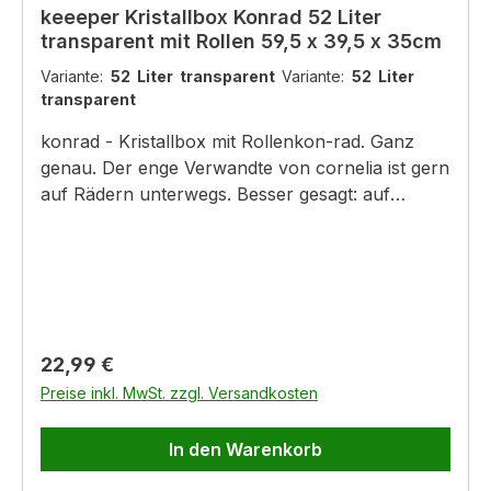
keeeper Kristallbox Konrad 52 Liter
transparent mit Rollen 59,5 x 39,5 x 35cm
Variante:
52 Liter transparent
Variante:
52 Liter
transparent
konrad - Kristallbox mit Rollenkon-rad. Ganz
genau. Der enge Verwandte von cornelia ist gern
auf Rädern unterwegs. Besser gesagt: auf
Rollen, die seinen Transport absolut easy
machen. Sein Deckel ist durch seitliche Clips
verschließbar. Eine wahrlich rundrollende
Sache!Produktinformationen:- Deckel durch
seitliche Clips verschließbar- mit Griffen am
Boden zum einfachen Herausziehen aus
Regulärer Preis:
22,99 €
Schränken- praktisch in der Handhabung: mit
Preise inkl. MwSt. zzgl. Versandkosten
Rollen am Boden- ansprechend im Design-
Boxen mit Deckel stapelbar- Boxen ohne
In den Warenkorb
Deckel ineinander nestbarProduktmaße:59,5 x
39,5 x 35 cm79,5 x 39,5 x 41 cm