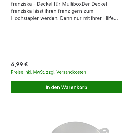
franziska - Deckel für MultiboxDer Deckel
franziska lässt ihren franz gern zum
Hochstapler werden. Denn nur mit ihrer Hilfe
lassen sich die Multi-Boxen franz sicher
verschließen und stauraumschaffend
aufeinanderstapeln.Produktinformationen:- aus
stabilem Kunststoff- Deckel schützt vor
StaubProduktmaße:35 x 21 cm|35 x 27 cm43 x
35 cm|52 x 43 cm
Regulärer Preis:
6,99 €
Preise inkl. MwSt. zzgl. Versandkosten
In den Warenkorb