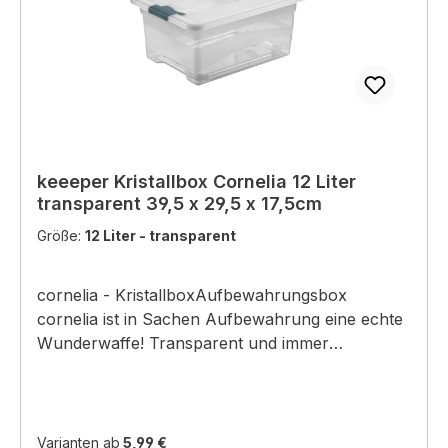
keeeper Kristallbox Cornelia 12 Liter
transparent 39,5 x 29,5 x 17,5cm
Größe:
12 Liter - transparent
cornelia - KristallboxAufbewahrungsbox
cornelia ist in Sachen Aufbewahrung eine echte
Wunderwaffe! Transparent und immer
einsehbar, bietet sie Hobbyartikeln perfekten
Stauraum. Ihr Deckel ist durch seitliche Clips
verschließbar, mit geschlossenem Deckel sind
die Boxen rutschsicher aufeinander
Varianten ab
5,99 €