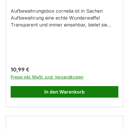
Aufbewahrungsbox cornelia ist in Sachen
Aufbewahrung eine echte Wunderwaffe!
Transparent und immer einsehbar, bietet sie
Hobbyartikeln perfekten Stauraum. Ihr Deckel
ist durch seitliche Clips verschließbar, mit
geschlossenem Deckel sind die Boxen
rutschsicher aufeinander stapelbar. Deckel
durch seitliche Clips verschließbar mit Griffen am
Boden zum einfachen Herausziehen aus
Regulärer Preis:
10,99 €
Schränken ansprechend im Design Boxen mit
Preise inkl. MwSt. zzgl. Versandkosten
Deckel stapelbar Boxen ohne Deckel ineinander
nestbarMaße: 39,5 x 29,5 x 17,5cm
In den Warenkorb