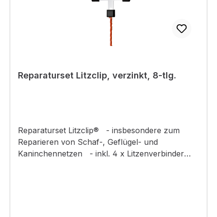
Reparaturset Litzclip, verzinkt, 8-tlg.
Reparaturset Litzclip® - insbesondere zum
Reparieren von Schaf-, Geflügel- und
Kaninchennetzen - inkl. 4 x Litzenverbinder
gerade 3 mm - inkl. 2 x Litzen-Kreuzverbinder 3
mm - inkl. 2 x Litzen-T-Verbinder 3 mm -
spezielle schlüsselförmige ausgestanzte Öffnung
zum leichten Einführen und sicheren Fixieren
der Litze - äußerst widerstandsfähige