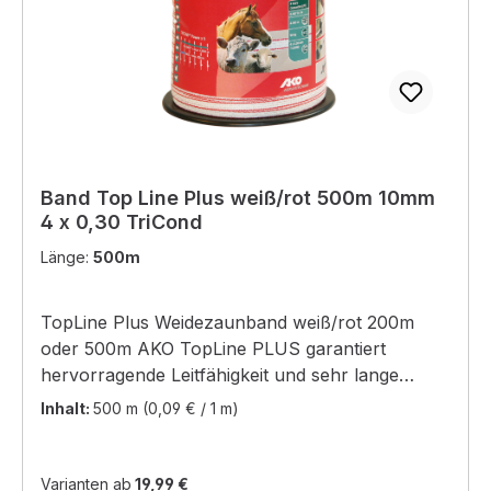
Band Top Line Plus weiß/rot 500m 10mm
4 x 0,30 TriCond
Länge:
500m
TopLine Plus Weidezaunband weiß/rot 200m
oder 500m AKO TopLine PLUS garantiert
hervorragende Leitfähigkeit und sehr lange
Haltbarkeit bei mittleren bis langen Zaunanlagen.
Inhalt:
500 m
(0,09 € / 1 m)
Im Vergleich zu nicht rostenden Drähten gleicher
Stärke besitzen Bänder, Litzen und Seile der
TopLine PLUS Linie, durch Verwendung unseres
Varianten ab
19,99 €