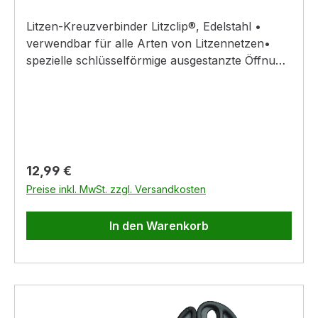
Litzen-Kreuzverbinder Litzclip®, Edelstahl •
verwendbar für alle Arten von Litzennetzen•
spezielle schlüsselförmige ausgestanzte Öffnung
zum leichten Einführen und sicheren Fixieren
der Litze • äußerst widerstandsfähige
Verschlusskappen aus Kunststoff zum Verriegeln
und Anpressen der Litze an die Metallplatte um
eine optimale Leitfähigkeit zu gewährleisten •
Kunstoffkappen aus PA-Kunststoff mit UV-
Regulärer Preis:
12,99 €
Stabilisator – kein Regranulat! Damit extrem
Preise inkl. MwSt. zzgl. Versandkosten
langlebig und schlagzäh.
In den Warenkorb