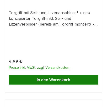
Torgriff mit Seil- und Litzenanschluss* • neu
konzipierter Torgriff inkl. Seil- und
Litzenverbinder (bereits am Torgriff montiert) •
auch geeignet für Bänder von 10 bis 20 mm • mit
Haken • mit Federzugbegrenzung *Vorteil: Man
benötigt kein Werkzeug und kann mittels
Fixierschraube mühelos eine optimale
elektrische Verbindung herstellen. Auch zum
Nachspannen hervorragend geeignet.
Regulärer Preis:
4,99 €
Preise inkl. MwSt. zzgl. Versandkosten
In den Warenkorb