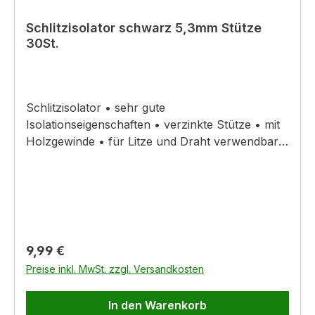
Schlitzisolator schwarz 5,3mm Stütze
30St.
Schlitzisolator • sehr gute
Isolationseigenschaften • verzinkte Stütze • mit
Holzgewinde • für Litze und Draht verwendbar
Polycarbonat = extrem bruchsicher und haltbar!
Regulärer Preis:
9,99 €
Preise inkl. MwSt. zzgl. Versandkosten
In den Warenkorb