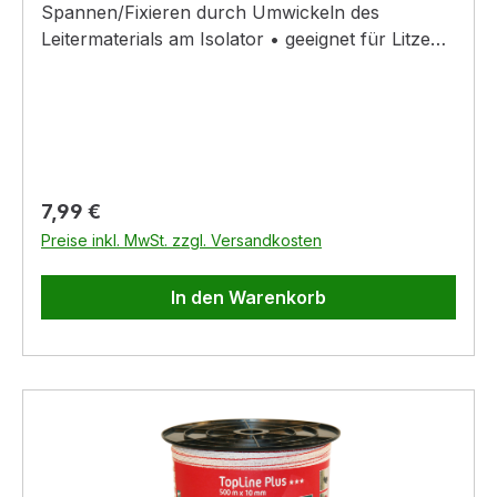
Spannen/Fixieren durch Umwickeln des
Leitermaterials am Isolator • geeignet für Litze
und Draht • verzinkte 6 mm Stütze •
schlagzäher Kunststoff mit UV-Schutz • kann
mit der Einschraubhilfe Art. Nr. 441363
eingeschraubt werden
Regulärer Preis:
7,99 €
Preise inkl. MwSt. zzgl. Versandkosten
In den Warenkorb