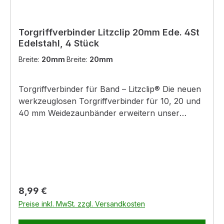
Torgriffverbinder Litzclip 20mm Ede. 4St
Edelstahl, 4 Stück
Breite:
20mm
Breite:
20mm
Torgriffverbinder für Band – Litzclip® Die neuen
werkzeuglosen Torgriffverbinder für 10, 20 und
40 mm Weidezaunbänder erweitern unser
patentiertes, erfolgreiches Litzclip Sortiment. Die
Edelstahlverbinder gewährleisten durch die
widerstandsfähige Verschlusskappe aus
Kunststoff eine sichere und schnelle Fixierung
des Weidezaunbandes und optimalen
elektrischen Kontakt zur Verbindungsplatte =>
Regulärer Preis:
8,99 €
perfekte Leitfähigkeit. Die Verbinder sind
Preise inkl. MwSt. zzgl. Versandkosten
selbsterklärend in ihrer Funktion und lassen sich
sehr schnell und einfach an jeden beliebigen