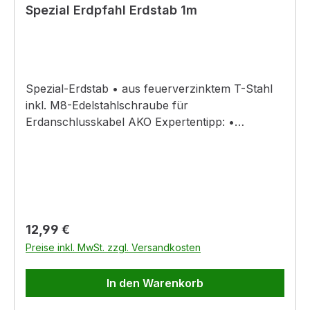
Spezial Erdpfahl Erdstab 1m
Spezial-Erdstab • aus feuerverzinktem T-Stahl
inkl. M8-Edelstahlschraube für
Erdanschlusskabel AKO Expertentipp: •
Schlagen Sie die Erdstäbe immer in feuchtes
Erdreich ein. • Halten Sie einen Abstand von 3 m
zwischen den einzelnen Erdstäben ein. •
Verwenden Sie verzinkte Erdstäbe – Rost wirkt
isolierend und behindert den Spannungsrücklauf
zum Gerät!
Regulärer Preis:
12,99 €
Preise inkl. MwSt. zzgl. Versandkosten
In den Warenkorb