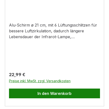
Alu-Schirm ø 21 cm, mit 6 Lüftungsschlitzen für
bessere Luftzirkulation, dadurch längere
Lebensdauer der Infrarot-Lampe,
Befestigungskette (max. 20 kg Tragkraft), max.
175 W Leuchtmittel für Geräte mit Standard-
Schutzgitter
Regulärer Preis:
22,99 €
Preise inkl. MwSt. zzgl. Versandkosten
In den Warenkorb