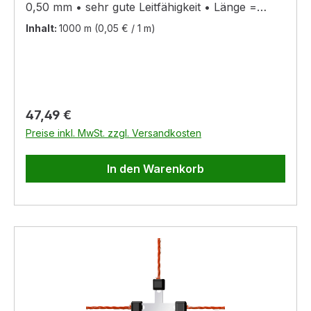
0,50 mm • sehr gute Leitfähigkeit • Länge =
1000m • transparent • Bruchlast = 45kg •
Inhalt:
1000 m
(0,05 € / 1 m)
Widerstand = 0,35 Ohm/m
Regulärer Preis:
47,49 €
Preise inkl. MwSt. zzgl. Versandkosten
In den Warenkorb