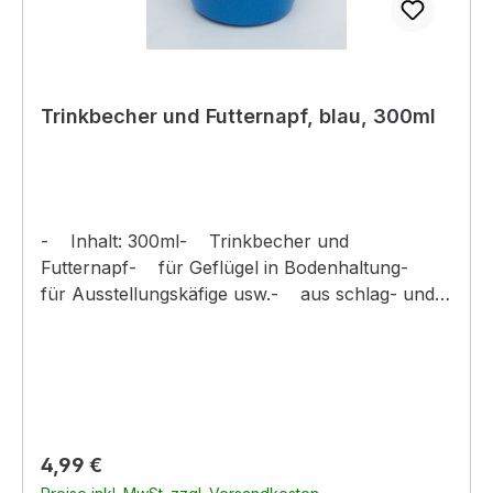
Trinkbecher und Futternapf, blau, 300ml
- Inhalt: 300ml- Trinkbecher und
Futternapf- für Geflügel in Bodenhaltung-
für Ausstellungskäfige usw.- aus schlag- und
bruchfestem Kunststoff- innen und außen
poliert- der Napf hängt an 2 Bügeln und rastet
an dem,- zwischen den Bügeln
durchgehenden Draht, federnd ein
Regulärer Preis:
4,99 €