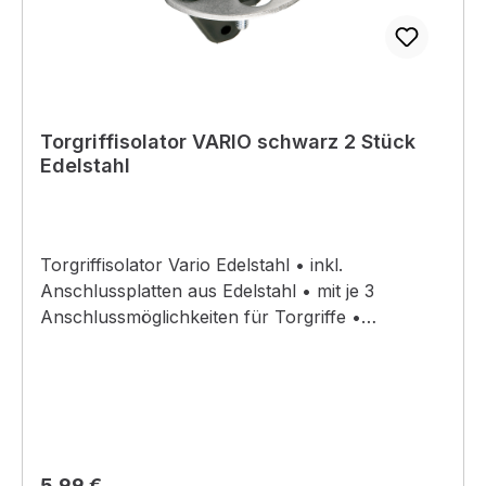
Torgriffisolator VARIO schwarz 2 Stück
Edelstahl
Torgriffisolator Vario Edelstahl • inkl.
Anschlussplatten aus Edelstahl • mit je 3
Anschlussmöglichkeiten für Torgriffe •
Lochabstand: 70 mm
Regulärer Preis:
5,99 €