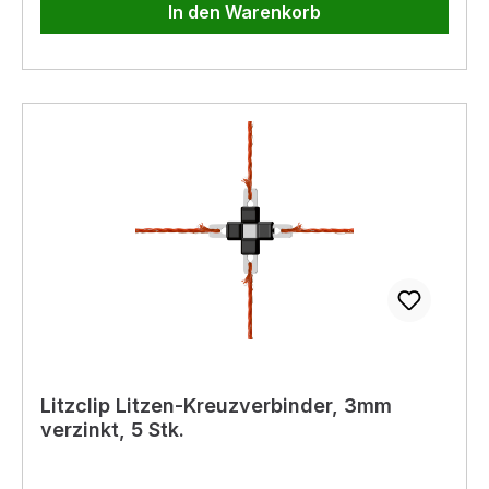
In den Warenkorb
Torgriff bzw. Torisolator montieren. Bänder
können damit auch sehr einfach nachgespannt
werden. Litzclip® von AKO – patentierte
Qualitätsprodukte
Litzclip Litzen-Kreuzverbinder, 3mm
verzinkt, 5 Stk.