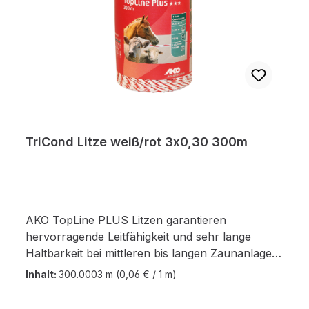
TriCond Litze weiß/rot 3x0,30 300m
AKO TopLine PLUS Litzen garantieren
hervorragende Leitfähigkeit und sehr lange
Haltbarkeit bei mittleren bis langen Zaunanlagen.
Im Vergleich zu nicht rostenden Drähten gleicher
Inhalt:
300.0003 m
(0,06 € / 1 m)
Stärke besitzen Bänder, Litzen und Seile der
TopLine PLUS Linie, durch Verwendung unser