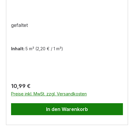
gefaltet
Inhalt:
5 m²
(2,20 € / 1 m²)
Regulärer Preis:
10,99 €
Preise inkl. MwSt. zzgl. Versandkosten
In den Warenkorb