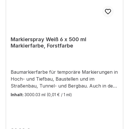
Markierspray Weiß 6 x 500 ml
Markierfarbe, Forstfarbe
Baumarkierfarbe für temporäre Markierungen in
Hoch- und Tiefbau, Baustellen und im
Straßenbau, Tunnel- und Bergbau. Auch in der
Forstwirtschaft einsetzbar. Inhalt: 6 x 500 ml (6
Inhalt:
3000.03 ml
(0,01 € / 1 ml)
Dosen) Merkmale: - neuartige
Einhandsicherheitskappe mit arretierbarem
Sprühauslöser verhindert unbeabsichtiges
Sprühen - spezielles Kippventil für präzise
Wand- und Bodenmarkierungen - haftet