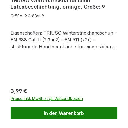
TRIUSO Winterstrickhandschuh
Latexbeschichtung, orange, Größe: 9
Größe:
9
Größe:
9
Eigenschaften: TRIUSO Winterstrickhandschuh -
EN 388 Cat. II (2.3.4.2) - EN 511 (x2x) -
strukturierte Handinnenfläche für einen sicheren
Griff auf nassen und trockenen Flächen - für
kühle Einsatzgebiete Farbe: orange
Regulärer Preis:
3,99 €
Preise inkl. MwSt. zzgl. Versandkosten
In den Warenkorb