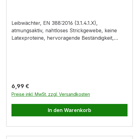
Leibwächter, EN 388:2016 (3.1.4.1.X),
atmungsaktiv, nahtloses Strickgewebe, keine
Latexproteine, hervoragende Beständigkeit,
gegen Öl, Fett und Kohlenwasserstoff, hohe
Abriebfestigkeit, einmal getauchte
Nitrilschaumbeschichtung kombiniert mit Nylon
und Polyester sorgen für einen rundherum
atmungsaktiven Handschuh, der vor allem für
präzise Arbeiten in trockener Umgebung
Regulärer Preis:
6,99 €
konzipiert wurde, inkl. Touch-Funktion.Material:
Preise inkl. MwSt. zzgl. Versandkosten
Nylon-Spandexgewebe mit Nitril-
MikroschaumbeschichtungFarbe: schwarz
In den Warenkorb