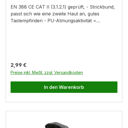
EN 388 CE CAT II (3.1.2.1) geprüft, - Strickbund,
passt sich wie eine zweite Haut an, gutes
Tastempfinden - PU-Atmungsaktivität =
schwitzfreies Arbeiten auch über Stunden -
geeignet bei Feinst- und leichten
Montagearbeiten sowie in der Elektronik,
Haushaltsgerätetechnik, Kfz-, Glas- und
metallverarbeitende Industrie sowie
Reinraumindustrie Material: Nylon-Strickgewebe
Regulärer Preis:
2,99 €
mit Polyurethanbeschichtung Farbe: grau
Preise inkl. MwSt. zzgl. Versandkosten
In den Warenkorb