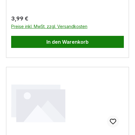
Material: Nylon-Strickgewebe mit Nitril-
Mikroschaumbeschichtung Farbe: grau
Regulärer Preis:
3,99 €
Preise inkl. MwSt. zzgl. Versandkosten
In den Warenkorb