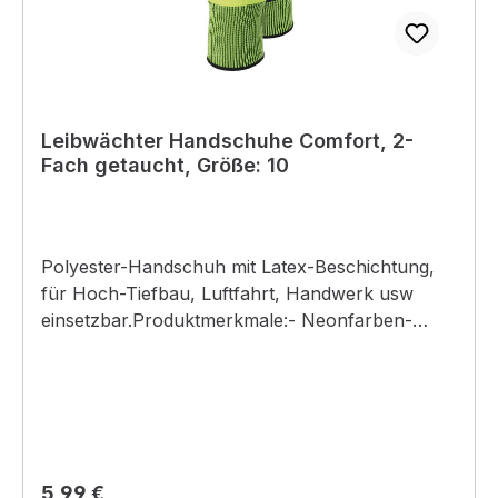
Leibwächter Handschuhe Comfort, 2-
Fach getaucht, Größe: 10
Polyester-Handschuh mit Latex-Beschichtung,
für Hoch-Tiefbau, Luftfahrt, Handwerk usw
einsetzbar.Produktmerkmale:- Neonfarben-
wasserfest- sehr flexibel- elastisch
Regulärer Preis:
5,99 €