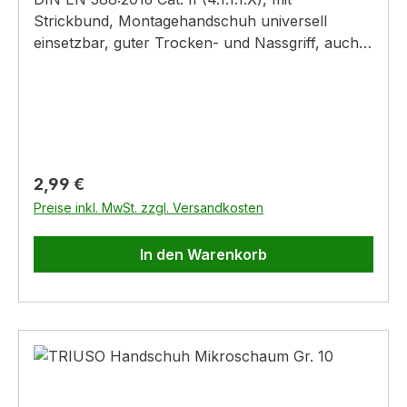
Strickbund, Montagehandschuh universell
einsetzbar, guter Trocken- und Nassgriff, auch
bei öligen und fettigen Kleinstteilen,Material:
Baumwolle, Beschichtung: 3/4 Nitril,Farbe:
beige, Beschichtung: gelb
Regulärer Preis:
2,99 €
Preise inkl. MwSt. zzgl. Versandkosten
In den Warenkorb