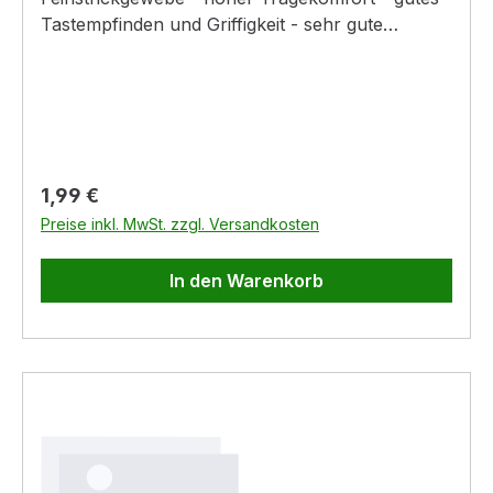
Tastempfinden und Griffigkeit - sehr gute
Passform - extrem flexibel
Regulärer Preis:
1,99 €
Preise inkl. MwSt. zzgl. Versandkosten
In den Warenkorb