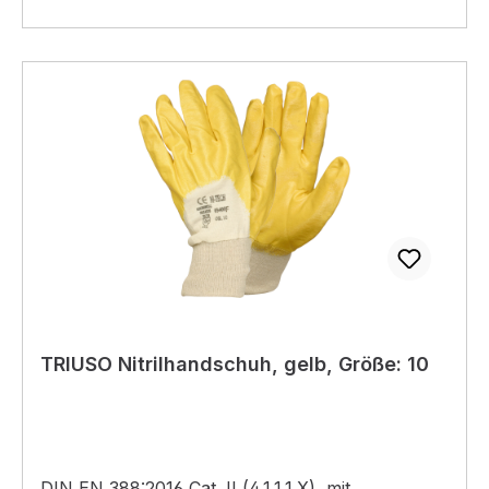
TRIUSO Nitrilhandschuh, gelb, Größe: 10
DIN EN 388:2016 Cat. II (4.1.1.1.X), mit