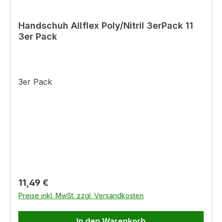
Handschuh Allflex Poly/Nitril 3erPack 11
3er Pack
3er Pack
Regulärer Preis:
11,49 €
Preise inkl. MwSt. zzgl. Versandkosten
In den Warenkorb