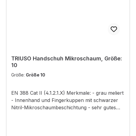
TRIUSO Handschuh Mikroschaum, Größe:
10
Größe:
Größe 10
EN 388 Cat II (4.1.2.1.X) Merkmale: - grau meliert
- Innenhand und Fingerkuppen mit schwarzer
Nitril-Mikroschaumbeschichtung - sehr gutes
Tastgefühl - hohe Abriebfestigkeit - sehr gute
Passform und Griffsicherheit - angenehmer
Tragekomfort - Handrücken atmungsaktiv