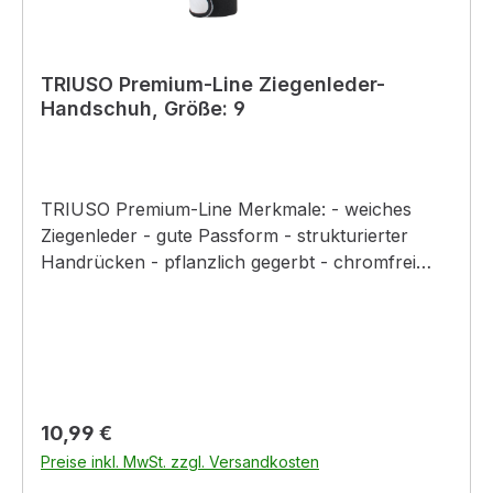
TRIUSO Premium-Line Ziegenleder-
Handschuh, Größe: 9
TRIUSO Premium-Line Merkmale: - weiches
Ziegenleder - gute Passform - strukturierter
Handrücken - pflanzlich gegerbt - chromfrei
Material: Ziegenleder mit Interlock-
StoffrückenFarbe: schwarz/weiß
Regulärer Preis:
10,99 €
Preise inkl. MwSt. zzgl. Versandkosten