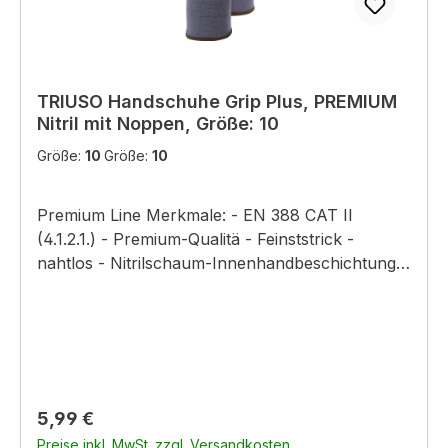
TRIUSO Handschuhe Grip Plus, PREMIUM
Nitril mit Noppen, Größe: 10
Größe:
10
Größe:
10
Premium Line Merkmale: - EN 388 CAT II
(4.1.2.1.) - Premium-Qualitä - Feinststrick -
nahtlos - Nitrilschaum-Innenhandbeschichtung
mit Nitrilnoppen - hervorragende Passform -
hoher Tragekomfort - sicherer Griff auch bei
glatten Gegenständen - sehr gutes
Tastempfinden - gute Beständigkeit gegen Öle
und Fette, flüssigkeitsabweisend
Regulärer Preis:
5,99 €
Preise inkl. MwSt. zzgl. Versandkosten