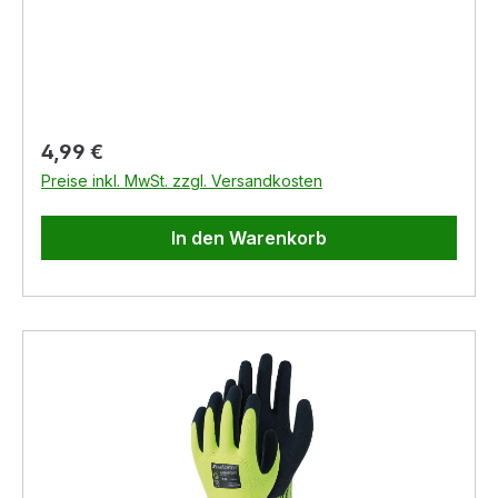
wasserfest- sehr flexibel- elastisch
Regulärer Preis:
4,99 €
Preise inkl. MwSt. zzgl. Versandkosten
In den Warenkorb