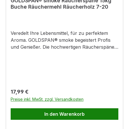
GOLDSPAN® smoke Räucherspäne 15kg
Buche Räuchermehl Räucherholz 7-20
Veredelt Ihre Lebensmittel, für zu perfektem
Aroma. GOLDSPAN® smoke begeistert Profis
und Genießer. Die hochwertigen Räucherspäne
aus ganzen Buchenholzstämmen verleihen
Lebensmitteln ein rauchzartes, köstliches Aroma
und eine delikate Rauchfarbe. Wurst, Fleisch,
Fisch und Käse erhalten auf diese Weise ein
edles Extra an Geschmack und Aussehen.
GOLDSPAN® smoke sichert einen optimalen
Regulärer Preis:
17,99 €
Räucherprozess: - naturbelassenes
Preise inkl. MwSt. zzgl. Versandkosten
Buchenrundholz - technologisch entstaubt -
ausgezeichnetes Glimmverhalten - sehr
In den Warenkorb
rauchaktiv - kurze Räucherzeit - sparsam im
Verbrauch - für alle gängigen Raucherzeuger