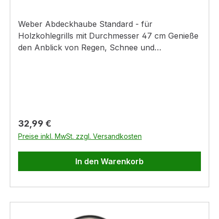
Weber Abdeckhaube Standard - für
Holzkohlegrills mit Durchmesser 47 cm Genieße
den Anblick von Regen, Schnee und
Sonnenschein und sei dir sicher, dass dein
Holzkohlegrill bei jedem Wetter geschützt ist. Die
leichte und robuste Abdeckhaube lässt sich
mühelos über den Grill legen und daran
befestigen - so behält er seinen Glanz vom
ersten Tag an bei.
Regulärer Preis:
32,99 €
Preise inkl. MwSt. zzgl. Versandkosten
In den Warenkorb