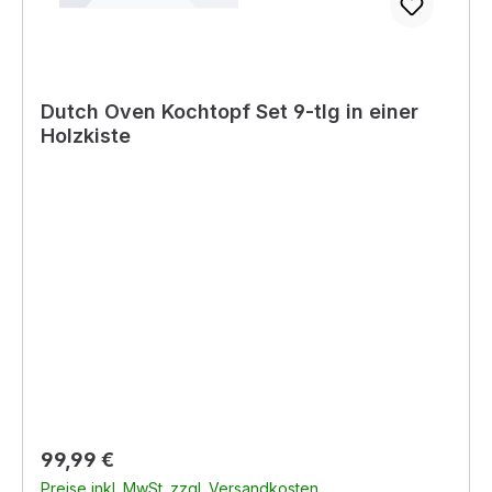
Dutch Oven Kochtopf Set 9-tlg in einer
Holzkiste
Regulärer Preis:
99,99 €
Preise inkl. MwSt. zzgl. Versandkosten