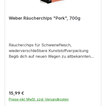
Weber Räucherchips "Pork", 700g
Räucherchips für Schweinefleisch,
wiederverschließbare Kunststoffverpackung
Begib dich auf neuen Wegen zu altbekannten
Grillgerichten. Verleihe Rippchen, Pulled Pork
und Koteletts mit der Räucherchips-Mischung
neuen Pfiff. Diese Mischung von Laub- und
Obstbäumen verfeinert deine
Schweinefleischgerichte mit dem perfekten
Raucharoma – überraschend und
Regulärer Preis:
15,99 €
beeindruckend.
Preise inkl. MwSt. zzgl. Versandkosten