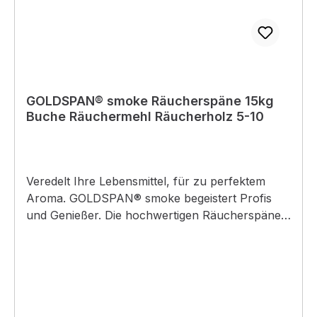
GOLDSPAN® smoke Räucherspäne 15kg
Buche Räuchermehl Räucherholz 5-10
Veredelt Ihre Lebensmittel, für zu perfektem
Aroma. GOLDSPAN® smoke begeistert Profis
und Genießer. Die hochwertigen Räucherspäne
aus ganzen Buchenholzstämmen verleihen
Lebensmitteln ein rauchzartes, köstliches Aroma
und eine delikate Rauchfarbe. Wurst, Fleisch,
Fisch und Käse erhalten auf diese Weise ein
edles Extra an Geschmack und Aussehen.
GOLDSPAN® smoke sichert einen optimalen