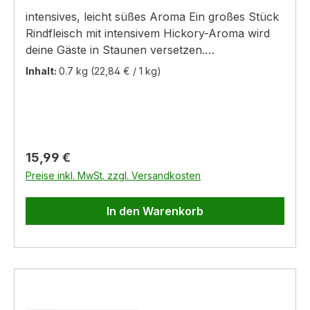
intensives, leicht süßes Aroma Ein großes Stück
Rindfleisch mit intensivem Hickory-Aroma wird
deine Gäste in Staunen versetzen.
Experimentiere bei deinen Rezepten mit
Inhalt:
0.7 kg
(22,84 € / 1 kg)
verschiedenen Räucherchips und entdecke
neue, köstliche Aromen.
Regulärer Preis:
15,99 €
Preise inkl. MwSt. zzgl. Versandkosten
In den Warenkorb