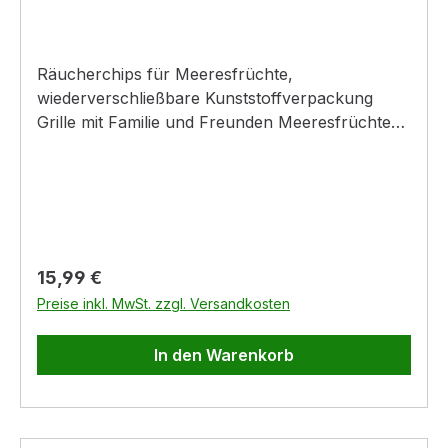
Räucherchips für Meeresfrüchte,
wiederverschließbare Kunststoffverpackung
Grille mit Familie und Freunden Meeresfrüchte
im heimischen Garten. Diese ausgewählte
Räucherchips-Mischung von Laub- und
Obstbäumen verleiht Lachs, Makrele, Garnelen
und anderen Meeresfrüchten das perfekte mild-
fruchtige Raucharoma. Freu dich auf köstliche
Erinnerungen.
Regulärer Preis:
15,99 €
Preise inkl. MwSt. zzgl. Versandkosten
In den Warenkorb