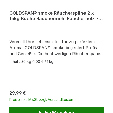
GOLDSPAN® smoke Räucherspäne 2 x
15kg Buche Räuchermehl Räucherholz 7-
20
Veredelt Ihre Lebensmittel, für zu perfektem
Aroma. GOLDSPAN® smoke begeistert Profis
und Genießer. Die hochwertigen Räucherspäne
aus ganzen Buchenholzstämmen verleihen
Inhalt:
30 kg
(1,00 € / 1 kg)
Lebensmitteln ein rauchzartes, köstliches Aroma
und eine delikate Rauchfarbe. Wurst, Fleisch,
Fisch und Käse erhalten auf diese Weise ein
edles Extra an Geschmack und Aussehen.
GOLDSPAN® smoke sichert einen optimalen
Regulärer Preis:
29,99 €
Räucherprozess: - naturbelassenes
Preise inkl. MwSt. zzgl. Versandkosten
Buchenrundholz - technologisch entstaubt -
ausgezeichnetes Glimmverhalten - sehr
In den Warenkorb