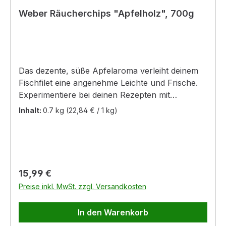
Weber Räucherchips "Apfelholz", 700g
Das dezente, süße Apfelaroma verleiht deinem
Fischfilet eine angenehme Leichte und Frische.
Experimentiere bei deinen Rezepten mit
verschiedenen Räucherchips und entdecke
Inhalt:
0.7 kg
(22,84 € / 1 kg)
neue, köstliche Aromen.
Regulärer Preis:
15,99 €
Preise inkl. MwSt. zzgl. Versandkosten
In den Warenkorb