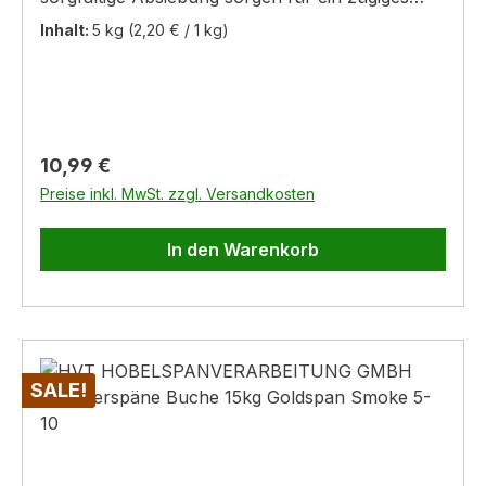
Anglühen und ein fantatisches Grillerlebnis.
Inhalt:
5 kg
(2,20 € / 1 kg)
Regulärer Preis:
10,99 €
Preise inkl. MwSt. zzgl. Versandkosten
In den Warenkorb
SALE!