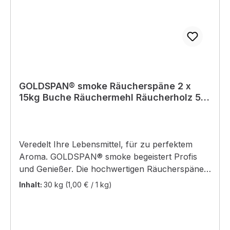
GOLDSPAN® smoke Räucherspäne 2 x
15kg Buche Räuchermehl Räucherholz 5-
10
Veredelt Ihre Lebensmittel, für zu perfektem
Aroma. GOLDSPAN® smoke begeistert Profis
und Genießer. Die hochwertigen Räucherspäne
aus ganzen Buchenholzstämmen verleihen
Inhalt:
30 kg
(1,00 € / 1 kg)
Lebensmitteln ein rauchzartes, köstliches Aroma
und eine delikate Rauchfarbe. Wurst, Fleisch,
Fisch und Käse erhalten auf diese Weise ein