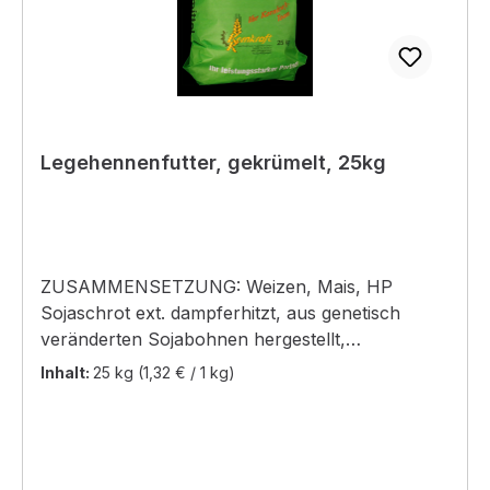
Sekretion von Verdauungssäften - bessere
Futterverwertung - Verringerung der
Jungtiermortalität - eine spezielle Eisenquelle
löst den oligodynamischen Effekt aus
(schädigende Wirkung auf unterschiedliche
Krankheitserreger). - die Atmungsorgane
Legehennenfutter, gekrümelt, 25kg
werden aktiv unterstützt.
ZUSAMMENSETZUNG: Weizen, Mais, HP
Sojaschrot ext. dampferhitzt, aus genetisch
veränderten Sojabohnen hergestellt,
Calciumcarbonat, Melasse, Sojaöl aus
Inhalt:
25 kg
(1,32 € / 1 kg)
gentechnisch hergestellten Sojabohnen
hergestellt, Monocalciumphosphat,
Natriumchlorid, FÜTTERUNGSEMPFEHLUNG:
Kornkraft Legehennenfutter wird in 3