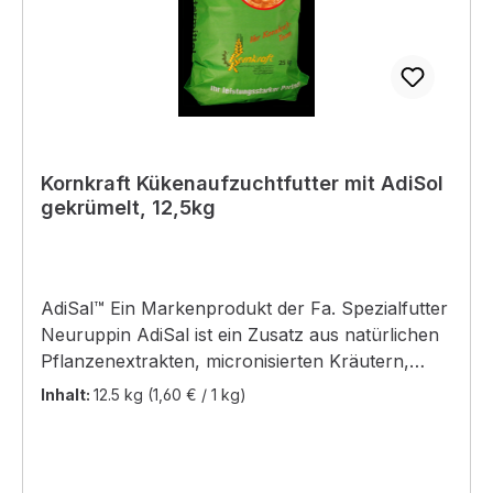
Kornkraft Kükenaufzuchtfutter mit AdiSol
gekrümelt, 12,5kg
AdiSal™ Ein Markenprodukt der Fa. Spezialfutter
Neuruppin AdiSal ist ein Zusatz aus natürlichen
Pflanzenextrakten, micronisierten Kräutern,
organischen Säuren, Öle und Mineralsalzen.
Inhalt:
12.5 kg
(1,60 € / 1 kg)
Dieser Zusatz ist in Ihrem Kaninchenfutter
„Kaninchen mit AdiSol“enthalten. Auf der
Grundlage hoher Gehalte an Flavonoiden und
Carotinoiden (Capsantin, Saponine, Curcuma