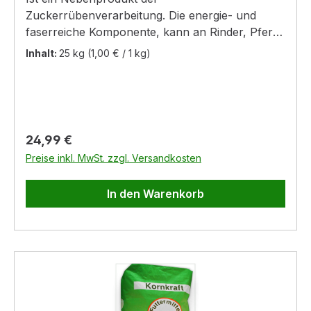
Zuckerrübenverarbeitung. Die energie- und
faserreiche Komponente, kann an Rinder, Pferde
und tragende Sauen verfüttert werden. Vor der
Inhalt:
25 kg
(1,00 € / 1 kg)
Verfütterung an Pferde müssen die Pellets
aufgeweicht werden, da ansonsten die Gefahr
einer Schlundverstopfung besteht. Pferde max.
2kg/Tag, Mastrinder bis 4kg/Tag, Schafe und
Schweine bis 1kg/Tag.
Regulärer Preis:
24,99 €
Preise inkl. MwSt. zzgl. Versandkosten
In den Warenkorb