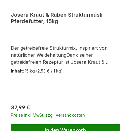
Josera Kraut & Rüben Strukturmüsli
Pferdefutter, 15kg
Der getreidefreie Strukturmix, inspiriert von
natürlicher WeidehaltungDank seiner
getreidefreien Rezeptur ist Josera Kraut &
Rüben Struktur der ideale Strukturmix für eine
Inhalt:
15 kg
(2,53 € / 1 kg)
bewusst stärke- und zuckerreduzierte
Pferdeernährung. Durch den extrem geringen
Stärke- (0,4 %) und Zuckergehalt (3,8 %) sowie
den hohen Faseranteil ist es besonders zur
Fütterung von Pferden geeignet, die für
Regulärer Preis:
37,99 €
Stoffwechselstörungen undÜbergewicht anfällig
Preise inkl. MwSt. zzgl. Versandkosten
sind. Josera Kraut & Rüben Struktur ist von der
natürlichen Weidehaltung eines Pferdes
In den Warenkorb