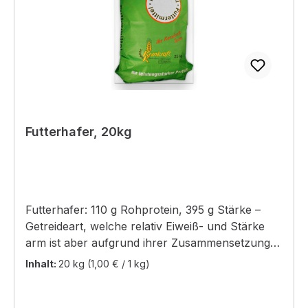
Futterhafer, 20kg
Futterhafer: 110 g Rohprotein, 395 g Stärke –
Getreideart, welche relativ Eiweiß- und Stärke
arm ist aber aufgrund ihrer Zusammensetzung
diätetisch positive Eigenschaften aufweist. Er ist
Inhalt:
20 kg
(1,00 € / 1 kg)
besonders für Pferde gut geeignet. VLOG-
geprüft