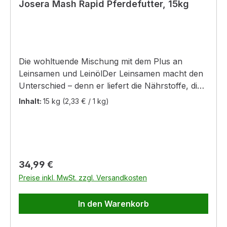
Josera Mash Rapid Pferdefutter, 15kg
Die wohltuende Mischung mit dem Plus an
Leinsamen und LeinölDer Leinsamen macht den
Unterschied – denn er liefert die Nährstoffe, die
Mash bei Pferd und Reiter seit Generationen so
Inhalt:
15 kg
(2,33 € / 1 kg)
beliebt machen! Josera Mash Rapid ist die
leckere, wohltuende Mischung mit einem
überdurchschnittlich hohen Leingehalt von mehr
als 20 %! Die extrudierten Leinsamen sind
vorbehandelt, deshalb muss Josera Mash Rapid
Regulärer Preis:
34,99 €
nicht mehr gekocht werden. Mit warmem Wasser
Preise inkl. MwSt. zzgl. Versandkosten
angerührt kann Josera Mash Rapid nach nur 15-
20 Minuten Quellzeit verfüttert werden (bei der
In den Warenkorb
Verwendung von kaltem Wasser verlängert sich
die Quellzeit um ca. 5-10 Minuten).Die