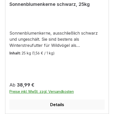
Sonnenblumenkerne schwarz, 25kg
Sonnenblumenkerne, ausschließlich schwarz
und ungeschält. Sie sind bestens als
Winterstreufutter für Wildvögel als
Nahrungsgrundlage zu empfehlen.
Inhalt:
25 kg
(1,56 € / 1 kg)
Regulärer Preis:
Ab
38,99 €
Preise inkl. MwSt. zzgl. Versandkosten
Details