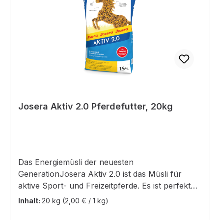
Josera Aktiv 2.0 Pferdefutter, 20kg
Das Energiemüsli der neuesten
GenerationJosera Aktiv 2.0 ist das Müsli für
aktive Sport- und Freizeitpferde. Es ist perfekt
auf die Bedürfnisse aktiver Pferde abgestimmt
Inhalt:
20 kg
(2,00 € / 1 kg)
und für den täglichen Einsatz in der Fütterung