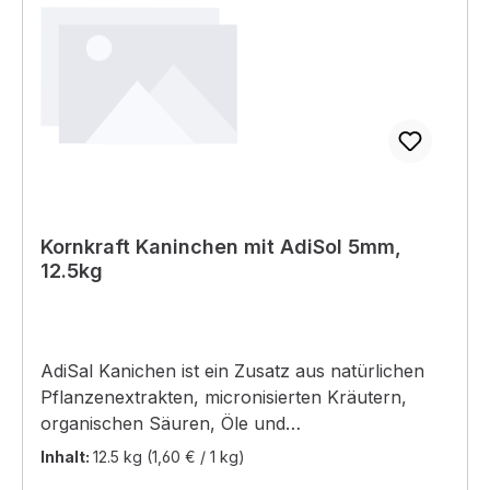
Kornkraft Kaninchen mit AdiSol 5mm,
12.5kg
AdiSal Kanichen ist ein Zusatz aus natürlichen
Pflanzenextrakten, micronisierten Kräutern,
organischen Säuren, Öle und
Mineralsalzen.Dieser Zusatz ist in Ihrem
Inhalt:
12.5 kg
(1,60 € / 1 kg)
Kaninchenfutter „Kaninchen mit AdiSol“