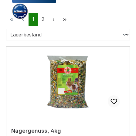
Seite
Seite
1
2
Nagergenuss, 4kg