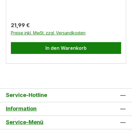
Sie mit dem 2-Takt-Motorenöl STIHL HP eine
gute Leistung Ihres Geräts erreichen können.
Regulärer Preis:
21,99 €
Preise inkl. MwSt. zzgl. Versandkosten
In den Warenkorb
Service-Hotline
Information
Service-Menü