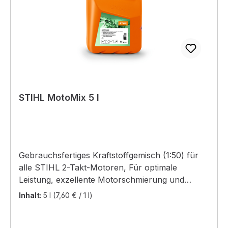
STIHL MotoMix 5 l
Gebrauchsfertiges Kraftstoffgemisch (1:50) für
alle STIHL 2-Takt-Motoren, Für optimale
Leistung, exzellente Motorschmierung und
höchste Sauberkeit, Beste Kaltstarteigenschaften
Inhalt:
5 l
(7,60 € / 1 l)
und einwandfreies Laufverhalten, Enthält kein
Ethanol, praktisch keine Olefine und Aromaten