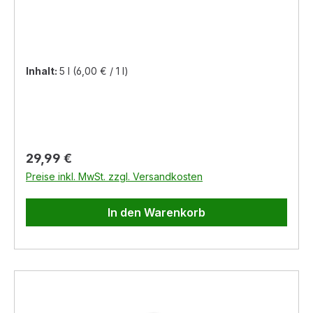
Inhalt:
5 l
(6,00 € / 1 l)
Regulärer Preis:
29,99 €
Preise inkl. MwSt. zzgl. Versandkosten
In den Warenkorb