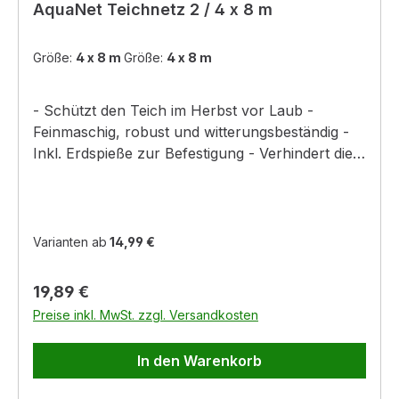
AquaNet Teichnetz 2 / 4 x 8 m
Größe:
4 x 8 m
Größe:
4 x 8 m
- Schützt den Teich im Herbst vor Laub -
Feinmaschig, robust und witterungsbeständig -
Inkl. Erdspieße zur Befestigung - Verhindert die
Verschlammung des Teichgrunds und der
Faulgasbildung durch herabfallende Äste und
Laub
Varianten ab
14,99 €
Regulärer Preis:
19,89 €
Preise inkl. MwSt. zzgl. Versandkosten
In den Warenkorb