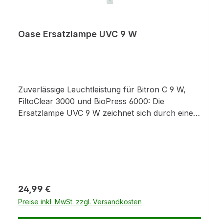
Oase Ersatzlampe UVC 9 W
Zuverlässige Leuchtleistung für Bitron C 9 W,
FiltoClear 3000 und BioPress 6000: Die
Ersatzlampe UVC 9 W zeichnet sich durch eine
hochwertige Qualität aus. Da das UVC-
Vorklärgerät mit einer Leistungsaufnahme von 9
Watt meist dauerhaft im Einsatz ist, kann die
Wirkung nach ca. 8000 Std. nachlassen. Daher
wird ein Austausch der Lampen in regelmäßigen
Abständen empfohlen. Denken Sie am besten
Regulärer Preis:
24,99 €
gleich im Frühjahr daran, damit Ihr Vorklärgerät
Preise inkl. MwSt. zzgl. Versandkosten
für die ganze Teichsaison gerüstet ist.