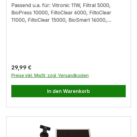
Passend u.a. für: Vitronic 11W, Filtral 5000,
BioPress 10000, FiltoClear 6000, FiltoClear
11000, FiltoClear 15000, BioSmart 16000,
BioSmart Set 14000, FiltoMatic CWS 3000/7000
Technische Daten:
Regulärer Preis:
29,99 €
Preise inkl. MwSt. zzgl. Versandkosten
In den Warenkorb