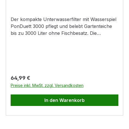
Der kompakte Unterwasserfilter mit Wasserspiel
PonDuett 3000 pflegt und belebt Gartenteiche
bis zu 3000 Liter ohne Fischbesatz. Die
integrierte Wasserspielpumpe leistet 1500 l/h bei
25 Watt, bietet eine schwenkbare
Teleskopverlängerung und vier individuelle
Wasserbilder. Mit Speierabgang sowie einer
Stufenschlauchtülle im Lieferumfang.Das
Wichtigste auf einen BlickSchwenkbare
Regulärer Preis:
64,99 €
Teleskopverlängerung ( 28-40 cm)2. seperat
Preise inkl. MwSt. zzgl. Versandkosten
regulierbarer Abgang Inkl.
Stufenschlauchthüllepflegt & belebt Gartenteiche
In den Warenkorb
(bis 3000 L ohne Fischbesatz) inkl.
Wasserspielpumpe 1500 l/hschwenkbare
Teleskopverlängerung + 4 individuelle
Wasserbildermit Speierabgang &