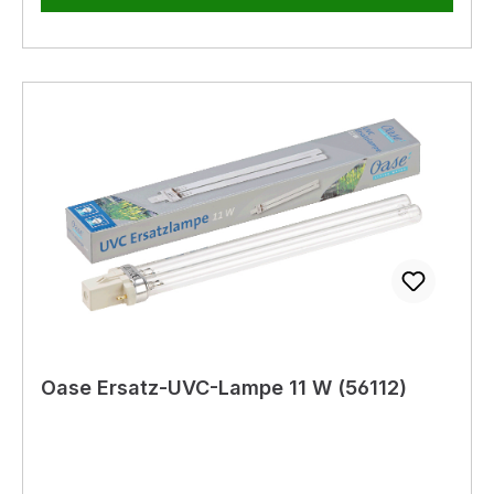
Durchmesser - inklusive 1,5 m langes
Stromkabel - geeignet für Indoorwasserspiele
Oase Ersatz-UVC-Lampe 11 W (56112)