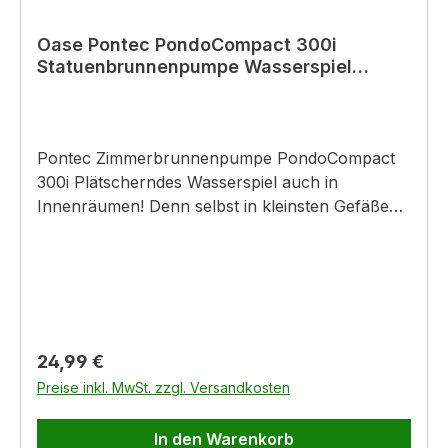
Oase Pontec PondoCompact 300i
Statuenbrunnenpumpe Wasserspiel
Pumpe
Pontec Zimmerbrunnenpumpe PondoCompact
300i Plätscherndes Wasserspiel auch in
Innenräumen! Denn selbst in kleinsten Gefäßen
findet diese kleine und kompakte
Zimmerbrunnenpumpe Platz und die Saugnäpfe
schaffen sicheren Halt! Und wenn's mal etwas
weniger plätschern soll - die
Wasserdurchflussmenge können Sie ganz
individuell und einfachregulieren! Merkmale: -
Regulärer Preis:
24,99 €
regulierbare Durchflussmenge von 150 - 300 l/h
Preise inkl. MwSt. zzgl. Versandkosten
- maximale Förderhöhe von 0,7 m bei einer
Leistung von 5 Watt - inklusive
In den Warenkorb
Schlauchanschluss für Schläuche mit ½ (13 mm)