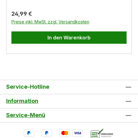
Verbindung zwischen Dübel und Baustoff her.
Der fischer Gasbetondübel GB ist ideal um
Regulärer Preis:
24,99 €
Fassaden- und Dachkonstruktionen sowie
Preise inkl. MwSt. zzgl. Versandkosten
Geländer in Porenbeton zu befestigen.
In den Warenkorb
Service-Hotline
Information
Service-Menü