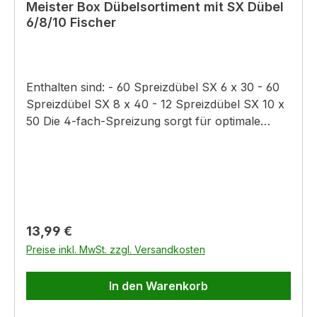
Meister Box Dübelsortiment mit SX Dübel
6/8/10 Fischer
Enthalten sind: - 60 Spreizdübel SX 6 x 30 - 60
Spreizdübel SX 8 x 40 - 12 Spreizdübel SX 10 x
50 Die 4-fach-Spreizung sorgt für optimale
Krafteinleitung in den Baustoff und bietet hohe
Haltewerte in Voll- und Lochbaustoffen. Der
spreizdruckfreie Dübelhals verhindert. dass beim
Eindrehen der Schraube Spreizkräfte an der
Baustoffoberfläche entstehen. Dadurch werden
Beschädigungen von Fliesen und Putz
Regulärer Preis:
13,99 €
verhindert. Der ausgeprägte Dübelrand
Preise inkl. MwSt. zzgl. Versandkosten
verhindert das Tieferrutschen in das Bohrloch
und ermöglicht eine einfache Montage. Durch
In den Warenkorb
die größere erankerungstiefe des SX 6x50. 8x65
und 10x80 sind die Dübel besonders geeignet für