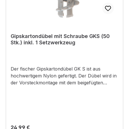
Gipskartondübel mit Schraube GKS (50
Stk.) inkl. 1 Setzwerkzeug
Der fischer Gipskartondübel GK S ist aus
hochwertigem Nylon gefertigt. Der Dübel wird in
der Vorsteckmontage mit dem beigefügten
Setzwerkzeug mit einem Akku-Schrauber
oberflächenbündig in Gipskartonplatten
eingedreht. Bis 15 mm Plattenstärke ist kein
Vorbohren notwendig. Der fischer GK S wird
komplett mit Spanplattenschraube geliefert.
Dadurch ist er geeignet, um Bilder, Leuchten und
Regulärer Preis:
24,99 €