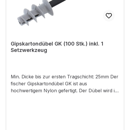
Gipskartondübel GK (100 Stk.) inkl. 1
Setzwerkzeug
Min. Dicke bis zur ersten Tragschicht: 25mm Der
fischer Gipskartondübel GK ist aus
hochwertigem Nylon gefertigt. Der Dübel wird in
der Vorsteckmontage mit dem beigefügten
Setzwerkzeug mit einem Akku-Schrauber
oberflächenbündig in Gipskartonplatten
eingedreht. Bis 15 mm Plattenstärke ist kein
Vorbohren notwendig. Der fischer GK kann