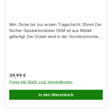
Min. Dicke bis zur ersten Tragschicht: 35mm Der
fischer Gipskartondübel GKM ist aus Metall
gefertigt. Der Dübel wird in der Vorsteckmontage
mit einem Akku-Schrauber oder von Hand
oberflächenbündig in Gipskartonplatten
eingedreht. Bei einfach beplankten
Gipskartonplatten ist kein Vorbohren notwendig.
Bei Gipsfaserplatten und doppelt beplankten
Gipskartonplatten mit Bohrer Ø 8 mm
Regulärer Preis:
39,99 €
vorbohren.Der fischer GKM kann Holz-, Blech-
Preise inkl. MwSt. zzgl. Versandkosten
und Spanplattenschrauben von 4 bis 5 mm
Stärke sowie unterschiedliche Haken und Ösen
In den Warenkorb
aufnehmen. Dadurch ist er universell geeignet,
um Leuchten, Elektroinstallationen und
Einrichtungsaccessoires sicher und schnell zu