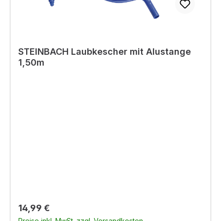
STEINBACH Laubkescher mit Alustange
1,50m
Regulärer Preis:
14,99 €
Preise inkl. MwSt. zzgl. Versandkosten