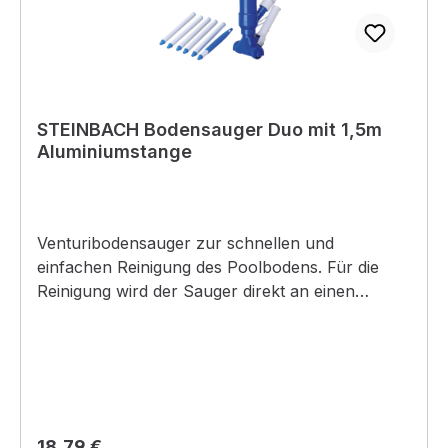
STEINBACH Bodensauger Duo mit 1,5m
Aluminiumstange
Venturibodensauger zur schnellen und
einfachen Reinigung des Poolbodens. Für die
Reinigung wird der Sauger direkt an einen
Gartenschlauch angesteckt. Mittels
Venturiprinzip wird die Verschmutzung am
Boden des Pools direkt in ein am Kopf des
Saugers befestigten Auffangbehälter gedrückt.
Eine 150 cm lange Aluminiumstange sorgt für ein
angenehmes Handling. Ein zusätzlicher
Regulärer Preis:
18,79 €