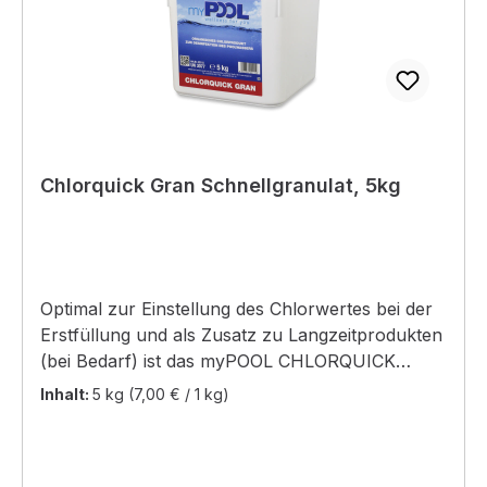
Chlorquick Gran Schnellgranulat, 5kg
Optimal zur Einstellung des Chlorwertes bei der
Erstfüllung und als Zusatz zu Langzeitprodukten
(bei Bedarf) ist das myPOOL CHLORQUICK
GRAN Gebrauchsanleitung:Das Granulat wird in
Inhalt:
5 kg
(7,00 € / 1 kg)
einem sauberen Kunststoffgefäß vorgelöst und
(bei Nachdosierung: möglichst abends) dem
Beckenwasser zugeführt. Dosiermenge pro 10