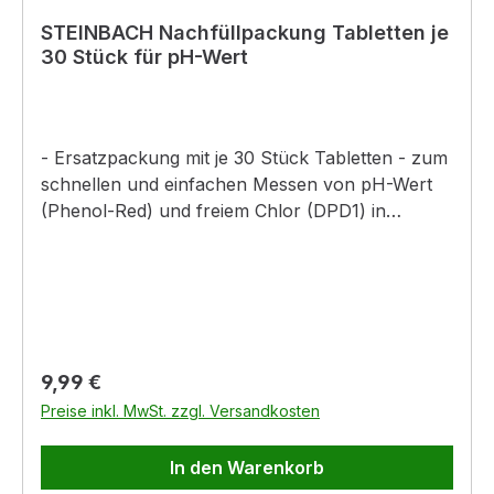
Kindern gelangen.P271:Nur im Freien oder in gut
STEINBACH Nachfüllpackung Tabletten je
belüfteten Räumen
30 Stück für pH-Wert
verwenden.P301+P330+P331:Bei
Verschlucken:Mund ausspülen.Kein Erbrechen
herbeiführen.P312:Bei Unwohlsein
Giftinformationszentrum / Arzt / …
- Ersatzpackung mit je 30 Stück Tabletten - zum
anrufen.P391:Verschüttete Mengen
schnellen und einfachen Messen von pH-Wert
aufnehmen.P501:Inhalt/Behälter der
(Phenol-Red) und freiem Chlor (DPD1) in
Problemabfallentsorgung zuführen.
Verbindung mit einem Testkit
Regulärer Preis:
9,99 €
Preise inkl. MwSt. zzgl. Versandkosten
In den Warenkorb