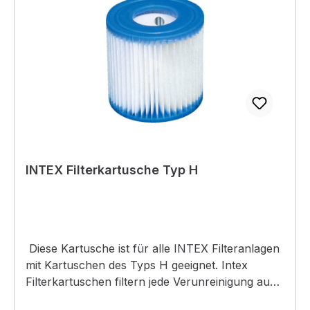
für Wasserorganismen mit langfristiger
Wirkung. EUH 031 - Entwickelt bei Berührung
mit Säure giftige Gase EUH 206 - Achtung!
Nicht zusammen mit anderen Produkten
verwenden, da gefährliche Gase (Chlor)
freigesetzt werden können.
INTEX Filterkartusche Typ H
Diese Kartusche ist für alle INTEX Filteranlagen
mit Kartuschen des Typs H geeignet. Intex
Filterkartuschen filtern jede Verunreinigung aus
dem Wasser.