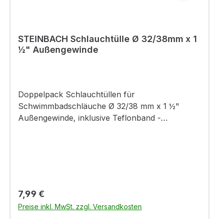
anrufen.P391:Verschüttete Mengen
aufnehmen.P501:Inhalt/Behälter der
Problemabfallentsorgung zuführen.
STEINBACH Schlauchtülle Ø 32/38mm x 1
½" Außengewinde
Doppelpack Schlauchtüllen für
Schwimmbadschläuche Ø 32/38 mm x 1 ½"
Außengewinde, inklusive Teflonband -
hochwertiger Kunststoff, Chlor- und
Salzwasserbeständig
Regulärer Preis:
7,99 €
Preise inkl. MwSt. zzgl. Versandkosten