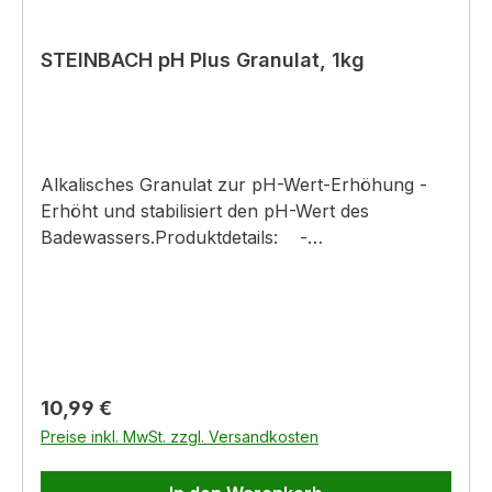
STEINBACH pH Plus Granulat, 1kg
Alkalisches Granulat zur pH-Wert-Erhöhung -
Erhöht und stabilisiert den pH-Wert des
Badewassers.Produktdetails: -
Staubreduziert - gut löslich - pH + (plus)
Granulat wird zum Erhöhen des pH-Wertes
eingesetzt - Voraussetzung für eine optimale
Wirksamkeit von Desinfektionsmitteln ist ein
korrekt eingestellter pH-
WertSicherheitshinweise: P101 - Ist ärztlicher
Regulärer Preis:
10,99 €
Rat erforderlich, Verpackung oder
Preise inkl. MwSt. zzgl. Versandkosten
Kennzeichnungsetikett bereithalten. P102 -
Darf nicht in die Hände von Kindern gelangen