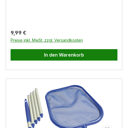
Regulärer Preis:
9,99 €
Preise inkl. MwSt. zzgl. Versandkosten
In den Warenkorb