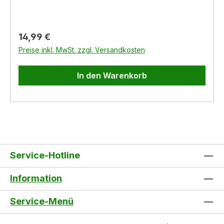
300 mm Einsatzbereich: Innen und Außen
Regulärer Preis:
14,99 €
Preise inkl. MwSt. zzgl. Versandkosten
In den Warenkorb
Service-Hotline
Information
Service-Menü