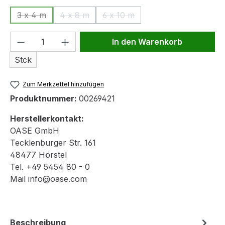
3 x 4 m
4 x 8 m
6 x 10 m
(Diese Option ist zurzeit nicht verfügbar.)
(Diese Option ist zurzeit nicht verfügbar.)
(Diese Option ist zurzeit nicht v
Produkt Anzahl: Gib den gewünschten We
In den Warenkorb
Stck
Zum Merkzettel hinzufügen
Produktnummer:
00269421
Herstellerkontakt:
OASE GmbH
Tecklenburger Str. 161
48477 Hörstel
Tel. +49 5454 80 - 0
Mail info@oase.com
Beschreibung