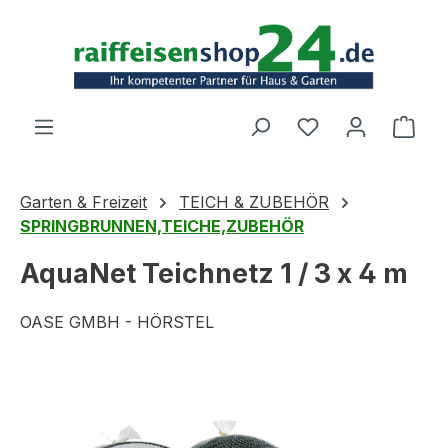
Zum Hauptinhalt springen
Ware
Garten & Freizeit
TEICH & ZUBEHÖR
SPRINGBRUNNEN,TEICHE,ZUBEHÖR
AquaNet Teichnetz 1 / 3 x 4 m
OASE GMBH - HÖRSTEL
Bildergalerie überspringen