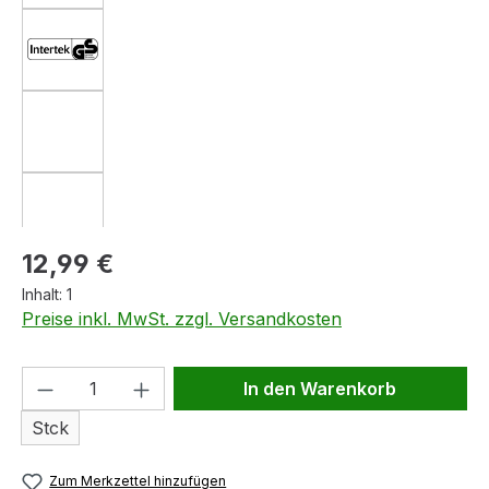
Regulärer Preis:
12,99 €
Inhalt:
1
Preise inkl. MwSt. zzgl. Versandkosten
Produkt Anzahl: Gib den gewünschten We
In den Warenkorb
Stck
Zum Merkzettel hinzufügen