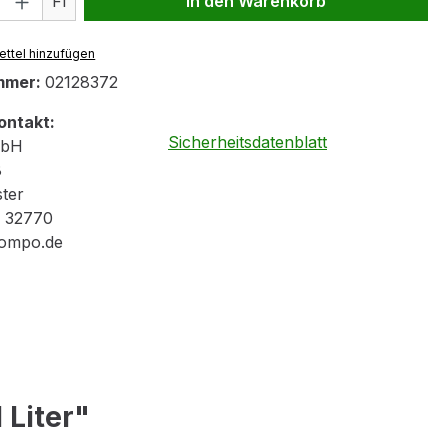
Fl
In den Warenkorb
ttel hinzufügen
mmer:
02128372
ontakt:
Sicherheitsdatenblatt
bH
8
ter
1 32770
compo.de
Liter"