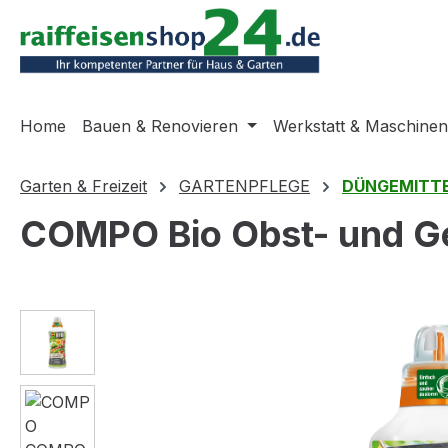
m Hauptinhalt springen
Zur Suche springen
Zur Hauptnavigation springen
Home
Bauen & Renovieren
Werkstatt & Maschinen
Garten & Freizeit
GARTENPFLEGE
DÜNGEMITT
COMPO Bio Obst- und Ge
Bildergalerie überspringen