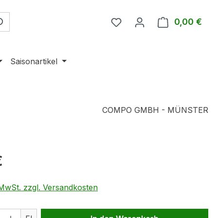
0,00 €
Ware
Saisonartikel
COMPO GMBH - MÜNSTER
eis:
€
. MwSt. zzgl. Versandkosten
 Anzahl: Gib den gewünschten Wert ein 