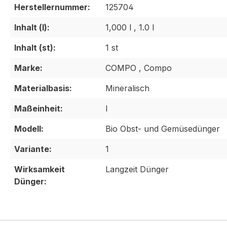
Herstellernummer:
125704
Inhalt (l):
1,000 l , 1.0 l
Inhalt (st):
1 st
Marke:
COMPO , Compo
Materialbasis:
Mineralisch
Maßeinheit:
l
Modell:
Bio Obst- und Gemüsedünger
Variante:
1
Wirksamkeit
Langzeit Dünger
Dünger: