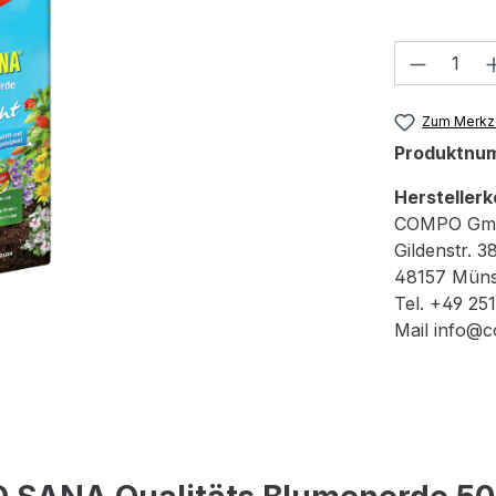
Produkt
Zum Merkze
Produktnu
Herstellerk
COMPO Gm
Gildenstr. 3
48157 Müns
Tel. +49 25
Mail info@