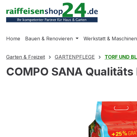
m Hauptinhalt springen
Zur Suche springen
Zur Hauptnavigation springen
Home
Bauen & Renovieren
Werkstatt & Maschinen
Garten & Freizeit
GARTENPFLEGE
TORF UND B
COMPO SANA Qualitäts 
Bildergalerie überspringen