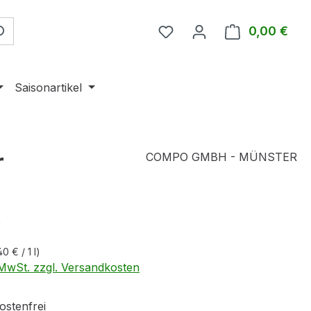
0,00 €
Ware
Saisonartikel
r
COMPO GMBH - MÜNSTER
eis:
€
40 € / 1 l)
. MwSt. zzgl. Versandkosten
stenfrei