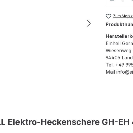
Zum Merkze
Produktnu
Herstellerk
Einhell Ge
Wiesenweg 
94405 Landa
Tel. +49 995
Mail info@e
LL Elektro-Heckenschere GH-EH