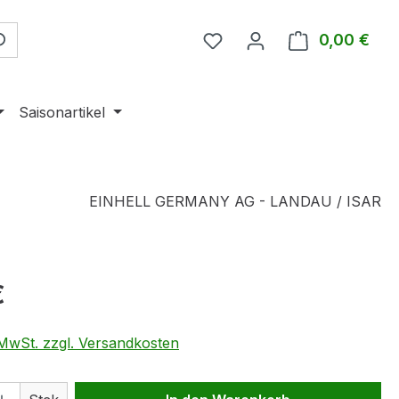
0,00 €
Ware
Saisonartikel
EINHELL GERMANY AG - LANDAU / ISAR
eis:
€
. MwSt. zzgl. Versandkosten
 Anzahl: Gib den gewünschten Wert ein 