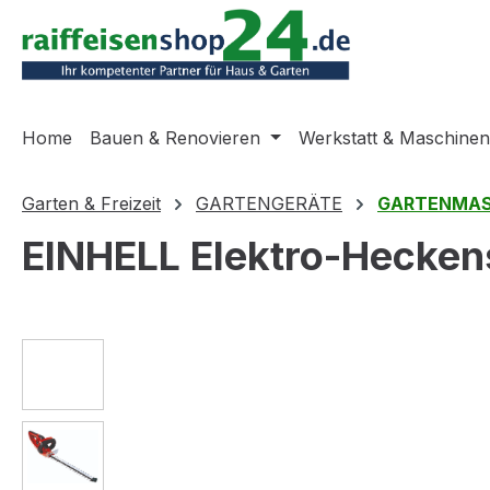
m Hauptinhalt springen
Zur Suche springen
Zur Hauptnavigation springen
Home
Bauen & Renovieren
Werkstatt & Maschinen
Garten & Freizeit
GARTENGERÄTE
GARTENMAS
EINHELL Elektro-Hecke
Bildergalerie überspringen