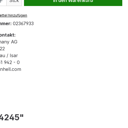
Stck
In den Warenkorb
ttel hinzufügen
mmer:
02367933
ontakt:
rmany AG
22
u / Isar
1 942 - 0
inhell.com
 4245"