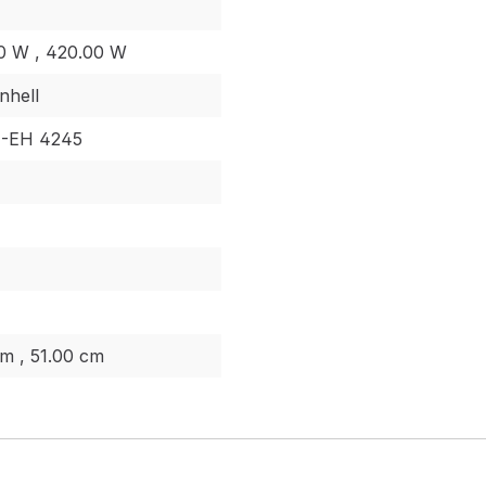
0 W , 420.00 W
inhell
H-EH 4245
cm , 51.00 cm