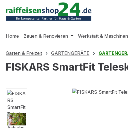
m Hauptinhalt springen
Zur Suche springen
Zur Hauptnavigation springen
Home
Bauen & Renovieren
Werkstatt & Maschinen
Garten & Freizeit
GARTENGERÄTE
GARTENGER
FISKARS SmartFit Teles
Bildergalerie überspringen