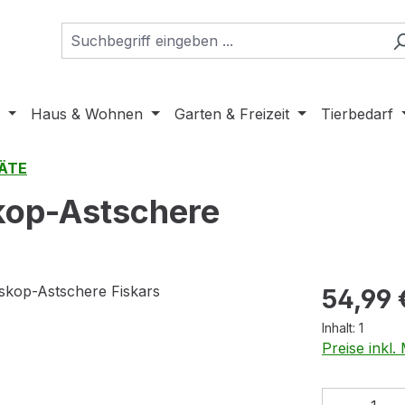
Haus & Wohnen
Garten & Freizeit
Tierbedarf
ÄTE
kop-Astschere
Regulärer Pr
54,99 
Inhalt:
1
Preise inkl
Produkt