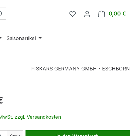
0,00 €
Ware
Saisonartikel
FISKARS GERMANY GMBH - ESCHBORN
eis:
€
. MwSt. zzgl. Versandkosten
 Anzahl: Gib den gewünschten Wert ein 