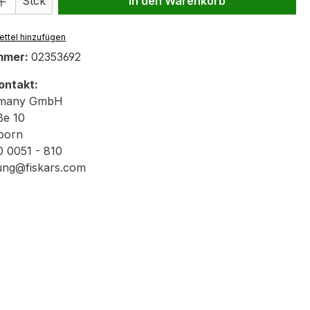
Stck
In den Warenkorb
ttel hinzufügen
mmer:
02353692
ontakt:
rmany GmbH
ße 10
born
0 0051 - 810
lung@fiskars.com
"