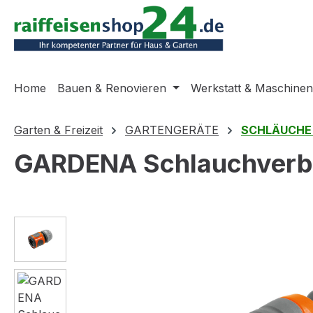
m Hauptinhalt springen
Zur Suche springen
Zur Hauptnavigation springen
Home
Bauen & Renovieren
Werkstatt & Maschinen
Garten & Freizeit
GARTENGERÄTE
SCHLÄUCHE
GARDENA Schlauchverbi
Bildergalerie überspringen