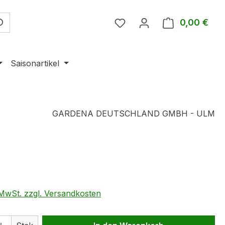
0,00 €
Ware
Saisonartikel
GARDENA DEUTSCHLAND GMBH - ULM
eis:
. MwSt. zzgl. Versandkosten
 Anzahl: Gib den gewünschten Wert ein 