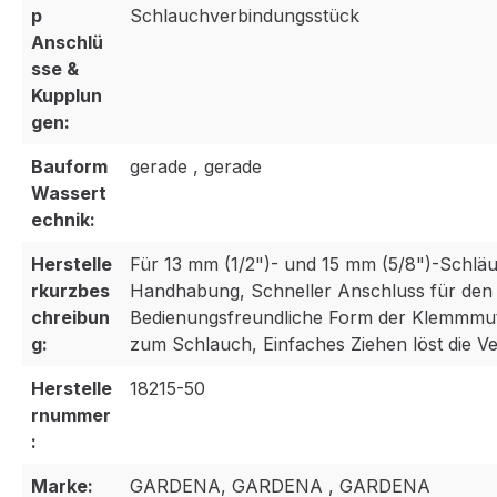
p
Schlauchverbindungsstück
Anschlü
sse &
Kupplun
gen:
Bauform
gerade , gerade
Wassert
echnik:
Herstelle
Für 13 mm (1/2")- und 15 mm (5/8")-Schlä
rkurzbes
Handhabung, Schneller Anschluss für den
chreibun
Bedienungsfreundliche Form der Klemmmut
g:
zum Schlauch, Einfaches Ziehen löst die V
Herstelle
18215-50
rnummer
:
Marke:
GARDENA, GARDENA , GARDENA