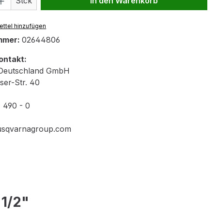
Stck
In den Warenkorb
ttel hinzufügen
mmer:
02644806
ontakt:
eutschland GmbH
er-Str. 40
1 490 - 0
husqvarnagroup.com
1/2"