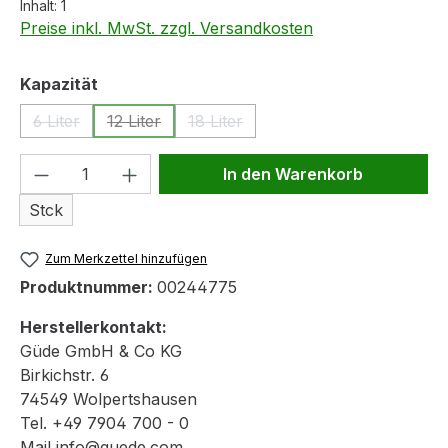
Inhalt:
1
Preise inkl. MwSt. zzgl. Versandkosten
auswählen
Kapazität
6 Liter
12 Liter
18 Liter
(Diese Option ist zurzeit nicht verfügbar.)
(Diese Option ist zurzeit nicht verfügbar.)
(Diese Option ist zurzeit nicht verfü
Produkt Anzahl: Gib den gewünschten We
In den Warenkorb
Stck
Zum Merkzettel hinzufügen
Produktnummer:
00244775
Herstellerkontakt:
Güde GmbH & Co KG
Birkichstr. 6
74549 Wolpertshausen
Tel. +49 7904 700 - 0
Mail info@guede.com