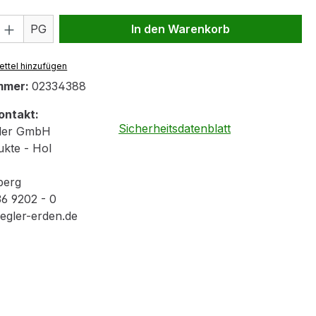
 Anzahl: Gib den gewünschten Wert ein 
PG
In den Warenkorb
ttel hinzufügen
mmer:
02334388
ontakt:
Sicherheitsdatenblatt
gler GmbH
kte - Hol
berg
36 9202 - 0
iegler-erden.de