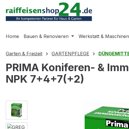
m Hauptinhalt springen
Zur Suche springen
Zur Hauptnavigation springen
Home
Bauen & Renovieren
Werkstatt & Maschinen
Garten & Freizeit
GARTENPFLEGE
DÜNGEMITT
PRIMA Koniferen- & Imm
NPK 7+4+7(+2)
Bildergalerie überspringen