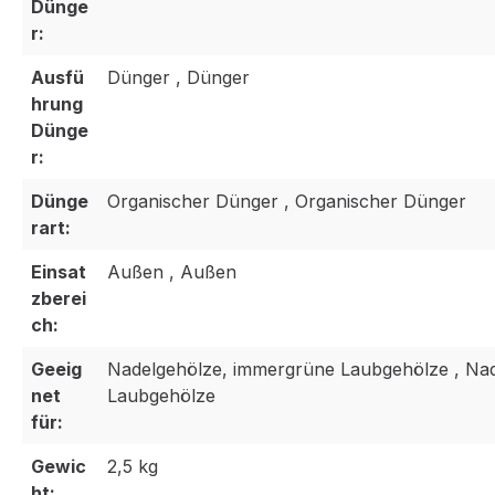
Dünge
r:
Ausfü
Dünger , Dünger
hrung
Dünge
r:
Dünge
Organischer Dünger , Organischer Dünger
rart:
Einsat
Außen , Außen
zberei
ch:
Geeig
Nadelgehölze, immergrüne Laubgehölze , Na
net
Laubgehölze
für:
Gewic
2,5 kg
ht: