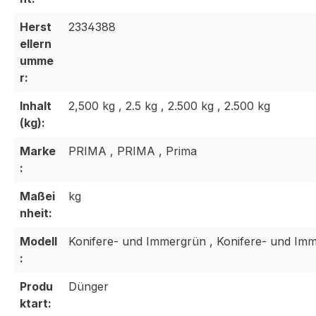
Herst
2334388
ellern
umme
r:
Inhalt
2,500 kg , 2.5 kg , 2.500 kg , 2.500 kg
(kg):
Marke
PRIMA , PRIMA , Prima
:
Maßei
kg
nheit:
Modell
Konifere- und Immergrün , Konifere- und Im
:
Produ
Dünger
ktart: