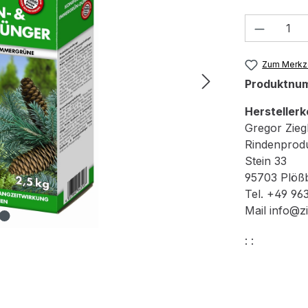
Produkt
Zum Merkze
Produktnu
Herstellerk
Gregor Zie
Rindenprodu
Stein 33
95703 Plöß
Tel. +49 96
Mail info@z
: :