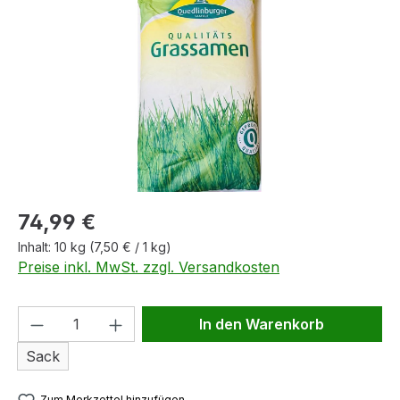
Bildergalerie überspringen
Regulärer Preis:
74,99 €
Inhalt:
10 kg
(7,50 € / 1 kg)
Preise inkl. MwSt. zzgl. Versandkosten
Produkt Anzahl: Gib den gewünschten We
In den Warenkorb
Sack
Zum Merkzettel hinzufügen