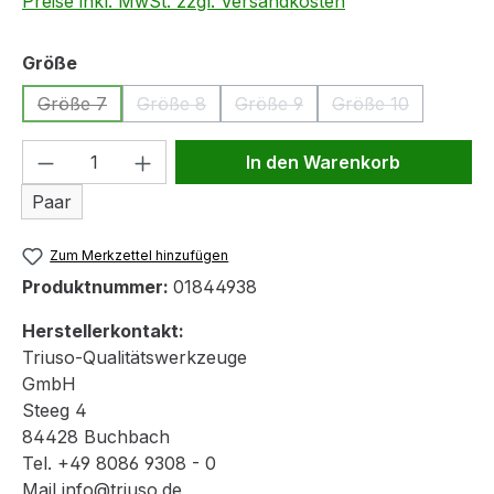
Preise inkl. MwSt. zzgl. Versandkosten
auswählen
Größe
Größe 7
Größe 8
Größe 9
Größe 10
(Diese Option ist zurzeit nicht verfügbar.)
(Diese Option ist zurzeit nicht verfügbar.)
(Diese Option ist zurzeit nicht 
(Diese Option ist 
Produkt Anzahl: Gib den gewünschten We
In den Warenkorb
Paar
Zum Merkzettel hinzufügen
Produktnummer:
01844938
Herstellerkontakt:
Triuso-Qualitätswerkzeuge
GmbH
Steeg 4
84428 Buchbach
Tel. +49 8086 9308 - 0
Mail info@triuso.de