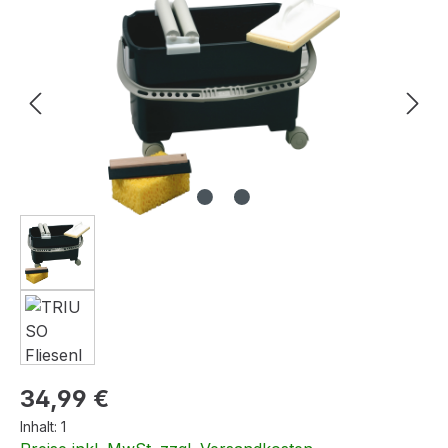
Bildergalerie überspringen
Regulärer Preis:
34,99 €
Inhalt:
1