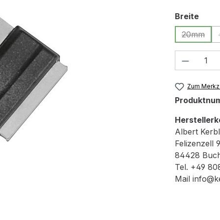
ausw
Breite
20mm
(Diese O
Produkt
Zum Merkze
Produktnu
Herstellerk
Albert Ker
Felizenzell 
84428 Buc
Tel. +49 80
Mail info@k