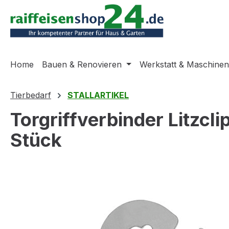
m Hauptinhalt springen
Zur Suche springen
Zur Hauptnavigation springen
Home
Bauen & Renovieren
Werkstatt & Maschinen
Tierbedarf
STALLARTIKEL
Torgriffverbinder Litzcl
Stück
Bildergalerie überspringen